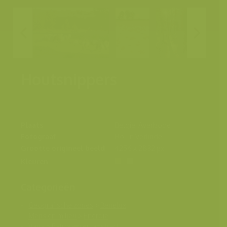
Houtsnippers
Plaats
België, Averbode
Fotograaf
Rollin Verlinde
Grootte origineel beeld
4256 x 2832 px.
Kleuren
Categorieën
Geografische zones
>
Benelux
Mens en milieu
>
Energie
Varia
>
Patronen en abstract