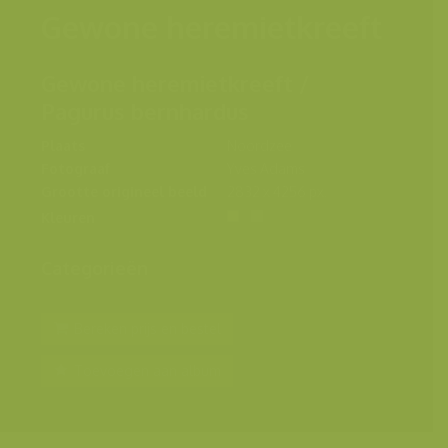
Gewone heremietkreeft
Gewone heremietkreeft /
Pagurus bernhardus
Plaats
Noordzee
Fotograaf
Yves Adams
Grootte origineel beeld
2832 x 4256 px.
Kleuren
Categorieën
Bereken prijs en bestel
Toevoegen aan album