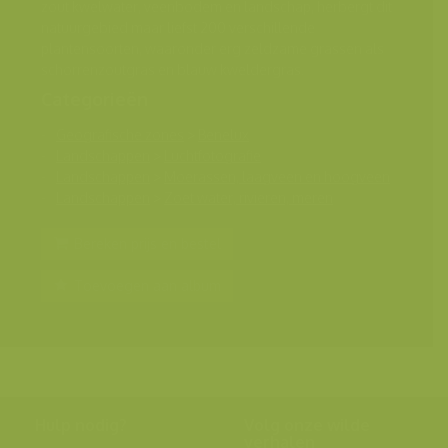
zout kwelwater, veenbodem en landschap, herbergt dit
natuurgebied maar liefst 200 verschillende
plantensoorten, waaronder erg zeldzame grassen als
schorrenzoutgras en blauw kweldergras.
Categorieën
Geografische zones
>
Benelux
Landschappen
>
Luchtfotografie
Landschappen
>
Moerassen, laagveen en hoogveen
Landschappen
>
Zoet water, rivieren, meren
Bereken prijs en bestel
Toevoegen aan album
Hulp nodig?
Volg onze wilde
verhalen