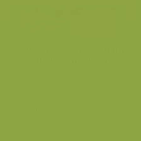
De Weimeersen deel 1 in
de Kalkense meersen
Uitbergen, Berlare,
Plaats
Scheldevallei
Fotograaf
Yves Adams
Grootte origineel
6048 x 4032 px.
beeld
Kleuren
Categorieën