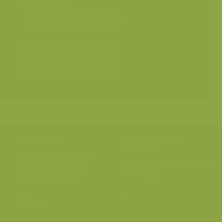
Geografische zones
>
Benelux
Landschappen
>
Graslanden
Bereken prijs en bestel
Toevoegen aan album
Hulp nodig?
Volg onze wilde
verhalen
BE: +32 (0) 475 966 129
Volg ons op onze
blog
of via
NL: +31 (0) 6 301 24 301
social media.
info@vildaphoto.net
FAQ
Contact