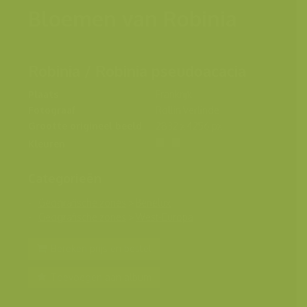
Bloemen van Robinia
Robinia / Robinia pseudoacacia
Plaats
Frankrijk
Fotograaf
Rollin Verlinde
Grootte origineel beeld
2832 x 4256 px.
Kleuren
Categorieën
Geografische zones
>
Benelux
Geografische zones
>
West-Europa
Bereken prijs en bestel
Toevoegen aan album