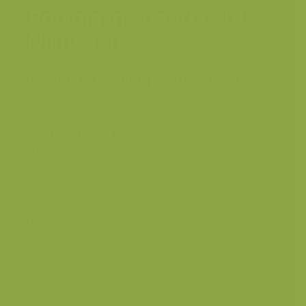
Robinia in straatbeeld,
Nijmegen
Robinia / Robinia pseudoacacia
Plaats
Nijmegen, Nederland
Fotograaf
Lars Soerink
Grootte origineel beeld
4000 x 6000 px.
Kleuren
Aanplant van Robinia (Robinia pseudoacacia) in een
straat in Nijmegen.
Categorieën
Landschappen
>
Steden en tuinen
Seizoensbeelden
>
Lente
Seizoensbeelden
>
Zomer
Soorten