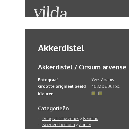
Akkerdistel
Akkerdistel / Cirsium arvense
Fotograaf
Yves Adams
Grootte origineel beeld
4032 x 6001 px.
Kleuren
Categorieën
Geografische zones
>
Benelux
Seizoensbeelden
>
Zomer