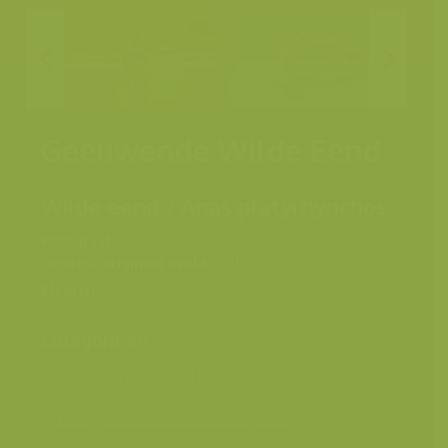
Geeuwende Wilde Eend
Wilde eend / Anas platyrhynchos
Fotograaf
Yves Adams
Grootte origineel beeld
4177 x 2719 px.
Kleuren
Categorieën
Geografische zones
>
Benelux
Soorten
Varia
>
Tussen schemer en dageraad