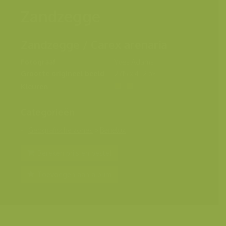
Zandzegge
Zandzegge / Carex arenaria
Fotograaf
Yves Adams
Grootte origineel beeld
2715 x 4112 px.
Kleuren
Categorieën
Geografische zones
>
Benelux
Bereken prijs en bestel
Toevoegen aan album