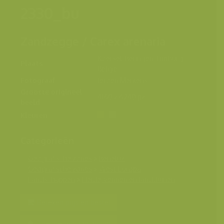
2330_bu
Zandzegge / Carex arenaria
Koersel, Beringen, Limburg,
Plaats
België
Fotograaf
Jeroen Mentens
Grootte origineel
4160 x 6240 px.
beeld
Kleuren
Categorieën
Geografische zones
>
Benelux
Geografische zones
>
West-Europa
Landschappen
>
Heide, vennen en landduinen
Bereken prijs en bestel
Toevoegen aan album