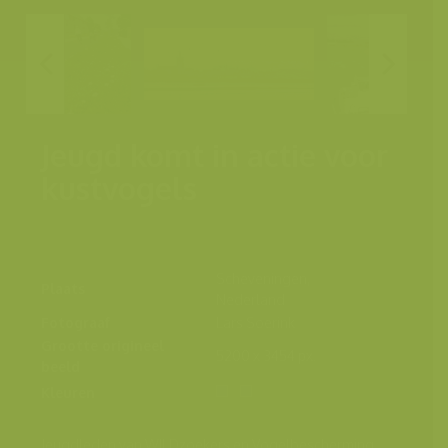
Jeugd komt in actie voor
kustvogels
Scheveningen,
Plaats
Nederland
Fotograaf
Lars Soerink
Grootte origineel
5200 x 3454 px.
beeld
Kleuren
Jeugdleden van WILDzoekers en Vogelbescherming