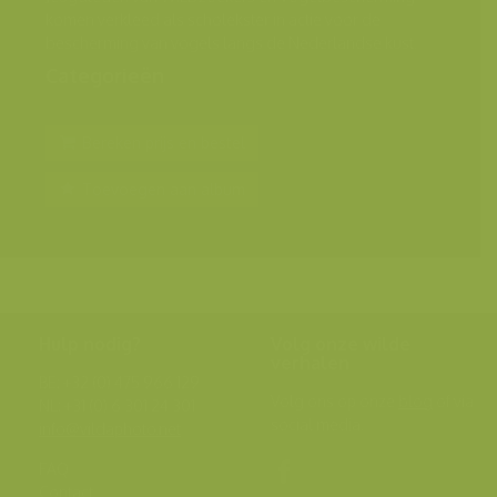
komen verkleed als scholekster in actie voor de
bescherming van vogels langs de Nederlandse kust.
Categorieën
Bereken prijs en bestel
Toevoegen aan album
Hulp nodig?
Volg onze wilde
verhalen
BE: +32 (0) 475 966 129
Volg ons op onze
blog
of via
NL: +31 (0) 6 301 24 301
social media.
info@vildaphoto.net
FAQ
Contact