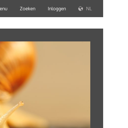
enu
Zoeken
Inloggen
NL