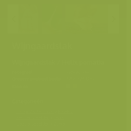
Wijngaardslak
Wijngaardslak / Helix pomatia
Fotograaf
Yves Adams
Grootte origineel beeld
4256 x 2832 px.
Kleuren
Categorieën
Geografische zones
>
Benelux
Seizoensbeelden
>
Lente
Seizoensbeelden
>
Zomer