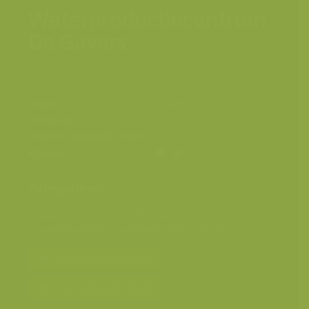
Waterproductiecentrum
De Gavers
Plaats
Harelbeke
Fotograaf
Yves Adams
Grootte origineel beeld
2865 x 4309 px.
Kleuren
Categorieën
Geografische zones
>
Benelux
Landschappen
>
Zoet water, rivieren, meren
Bereken prijs en bestel
Toevoegen aan album