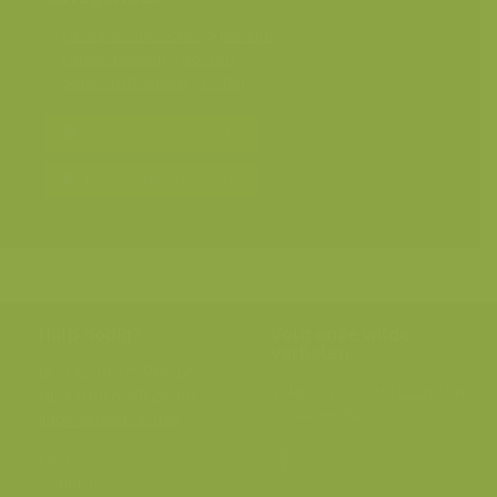
Geografische zones
>
Benelux
Landschappen
>
Bossen
Seizoensbeelden
>
Herfst
Bereken prijs en bestel
Toevoegen aan album
Hulp nodig?
Volg onze wilde
verhalen
BE: +32 (0) 475 966 129
Volg ons op onze
blog
of via
NL: +31 (0) 6 301 24 301
social media.
info@vildaphoto.net
FAQ
Contact