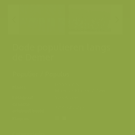
Dode populieren langs
de Demer
Populier / Populus
Demervallei,
Plaats
Molenstedebroek, Zichem
Fotograaf
Yves Adams
Grootte
4256 x 2832 px.
origineel beeld
Kleuren
Categorieën