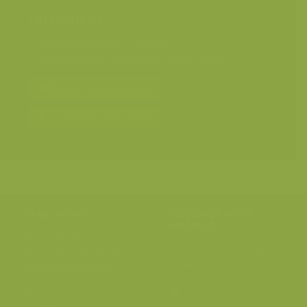
Categorieën
Geografische zones
>
Benelux
Landschappen
>
Zoet water, rivieren, meren
Bereken prijs en bestel
Toevoegen aan album
Hulp nodig?
Volg onze wilde
verhalen
BE: +32 (0) 475 966 129
Volg ons op onze
blog
of via
NL: +31 (0) 6 301 24 301
social media.
info@vildaphoto.net
FAQ
Contact