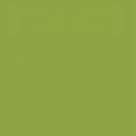
Fluitekruid in de Oude
Durme
Fluitekruid / Anthriscus sylvestris
Waasmunster,
Plaats
Durmevallei
Fotograaf
Yves Adams
Grootte origineel
4256 x 2832 px.
beeld
Kleuren
Fluitekruid in het natuurreservaat Oude Durme