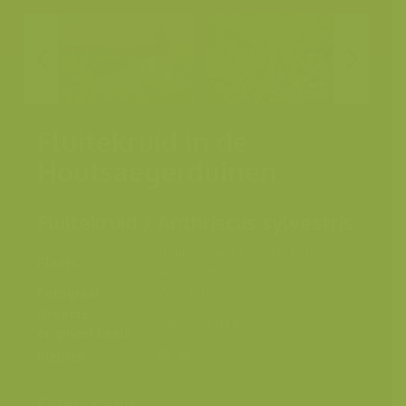
Fluitekruid in de
Houtsaegerduinen
Fluitekruid / Anthriscus sylvestris
Houtsaegerduinen, De Panne -
Plaats
Sint-Idesbald
Fotograaf
Yves Adams
Grootte
8256 x 5504 px.
origineel beeld
Kleuren
Categorieën