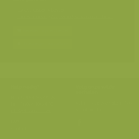
Landschappen
>
Bossen
Landschappen
>
Zee, strand, schorren en duinen
Bereken prijs en bestel
Toevoegen aan album
Hulp nodig?
Volg onze wilde
verhalen
BE: +32 (0) 475 966 129
Volg ons op onze
blog
of via
NL: +31 (0) 6 301 24 301
social media.
info@vildaphoto.net
FAQ
Contact