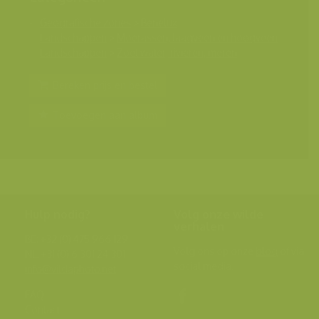
Geografische zones
>
Benelux
Landschappen
>
Moerassen, laagveen en hoogveen
Landschappen
>
Zoet water, rivieren, meren
Bereken prijs en bestel
Toevoegen aan album
Hulp nodig?
Volg onze wilde
verhalen
BE: +32 (0) 475 966 129
Volg ons op onze
blog
of via
NL: +31 (0) 6 301 24 301
social media.
info@vildaphoto.net
FAQ
Contact