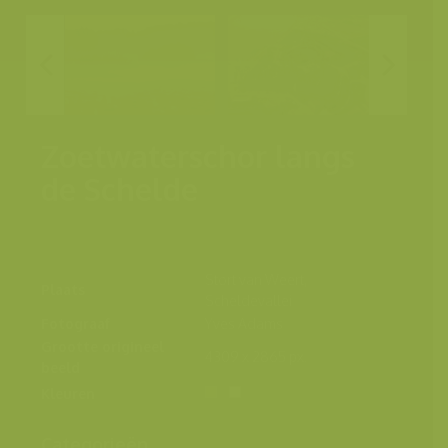
Zoetwaterschor langs
de Schelde
Stort van Weert,
Plaats
Scheldevallei
Fotograaf
Yves Adams
Grootte origineel
4309 x 2865 px.
beeld
Kleuren
Categorieën