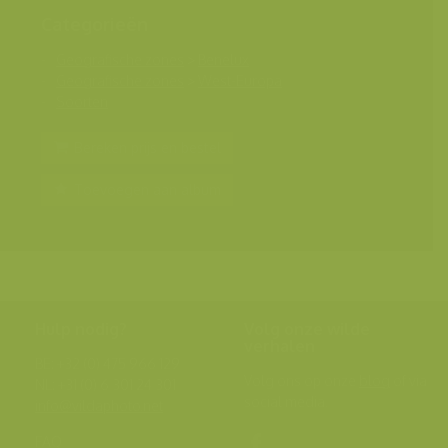
Categorieën
Geografische zones
>
Benelux
Geografische zones
>
West-Europa
Soorten
Bereken prijs en bestel
Toevoegen aan album
Hulp nodig?
Volg onze wilde
verhalen
BE: +32 (0) 475 966 129
Volg ons op onze
blog
of via
NL: +31 (0) 6 301 24 301
social media.
info@vildaphoto.net
FAQ