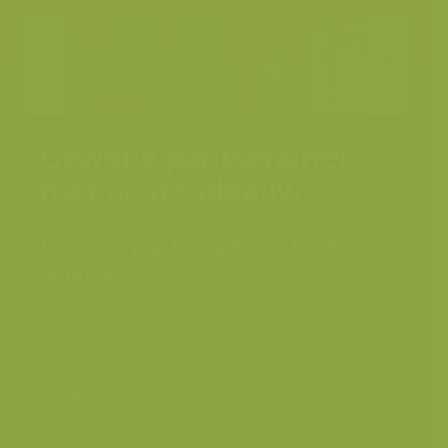
Gewone pantserjuffer
met ochtenddauw
Gewone pantserjuffer / Lestes
sponsa
Keiheuvel, Balen,
Plaats
Antwerpen, België
Fotograaf
Jeroen Mentens
Grootte origineel
5686 x 3791 px.
beeld
Kleuren