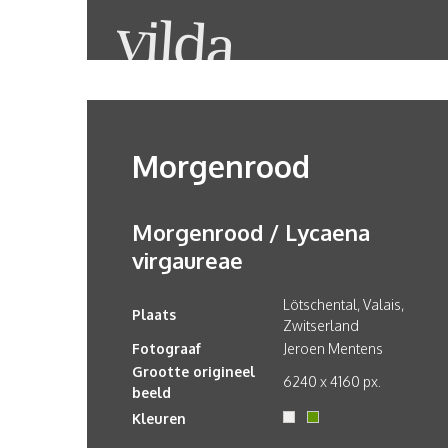
Morgenrood
Morgenrood / Lycaena
virgaureae
Lötschental, Valais,
Plaats
Zwitserland
Fotograaf
Jeroen Mentens
Grootte origineel
6240 x 4160 px.
beeld
Kleuren