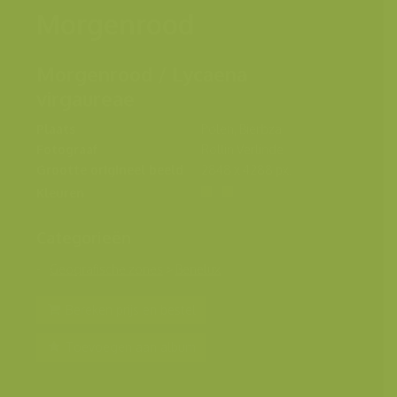
Morgenrood
Morgenrood / Lycaena
virgaureae
Plaats
Polen, Bierbza
Fotograaf
Rollin Verlinde
Grootte origineel beeld
2848 x 4288 px.
Kleuren
Categorieën
Geografische zones
>
Benelux
Bereken prijs en bestel
Toevoegen aan album