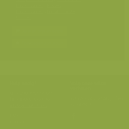
Landschappen
>
Bossen
Landschappen
>
Luchtfotografie
Soorten
Bereken prijs en bestel
Toevoegen aan album
Hulp nodig?
Volg onze wilde
verhalen
BE: +32 (0) 475 966 129
Volg ons op onze
blog
of via
NL: +31 (0) 6 301 24 301
social media.
info@vildaphoto.net
FAQ
Contact