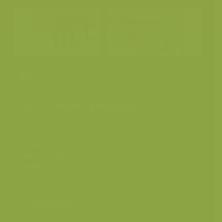
Es
Es / Fraxinus excelsior
Umberleigh, England, United
Plaats
Kingdom
Fotograaf
Lars Soerink
Grootte origineel
5464 x 3640 px.
beeld
Kleuren
Categorieën
Geografische zones
>
West-Europa