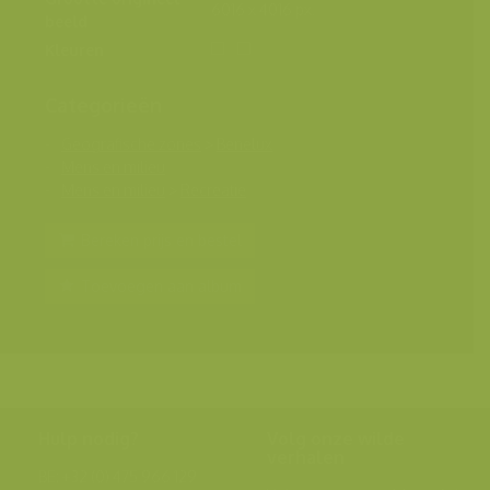
6016 x 4016 px.
beeld
Kleuren
Categorieën
Geografische zones
>
Benelux
Mens en milieu
Mens en milieu
>
Recreatie
Bereken prijs en bestel
Toevoegen aan album
Hulp nodig?
Volg onze wilde
verhalen
BE: +32 (0) 475 966 129