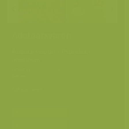
Adelaarsvaren
Adelaarsvaren / Pteridium
aquilinum
Fotograaf
Lars Soerink
Datum
21 juli 2023
Categorieën
Soorten
Bereken prijs en bestel
Toevoegen aan album