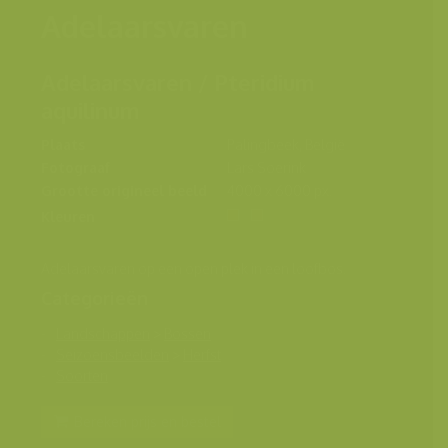
Adelaarsvaren
Adelaarsvaren / Pteridium
aquilinum
Plaats
Palingbeek, België
Fotograaf
Lars Soerink
Grootte origineel beeld
4000 x 6000 px.
Kleuren
Adelaarsvaren op een open plek in een loofbos.
Categorieën
Landschappen
>
Bossen
Seizoensbeelden
>
Herfst
Soorten
Bereken prijs en bestel