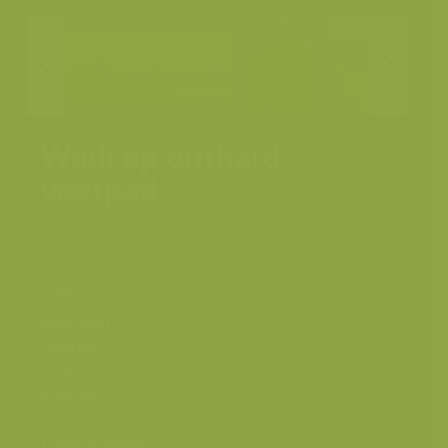
Wadi op onthard
voetpad
Kessel-Lo, Leuven, Vlaams-
Plaats
Brabant, België
Fotograaf
Jeroen Mentens
Grootte
5905 x 3937 px.
origineel beeld
Kleuren
Categorieën