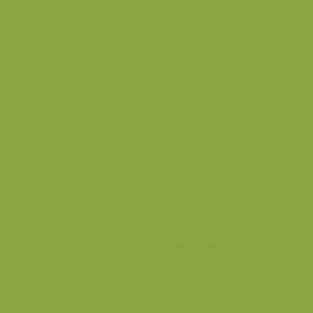
Geografische zones
>
Benelux
Geografische zones
>
West-Europa
Landschappen
>
Steden en tuinen
Mens en milieu
Mens en milieu
>
Transport en verkeer
Bereken prijs en bestel
Toevoegen aan album
Hulp nodig?
Volg onze wilde
verhalen
BE: +32 (0) 475 966 129
Volg ons op onze
blog
of via
NL: +31 (0) 6 301 24 301
social media.
info@vildaphoto.net