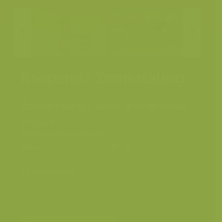
Roepende Zomertaling
Zomertaling / Anas querquedula
Fotograaf
Yves Adams
Grootte origineel beeld
7328 x 4885 px.
Kleuren
Categorieën
Diergedrag
>
Baltsend en parend
Soorten