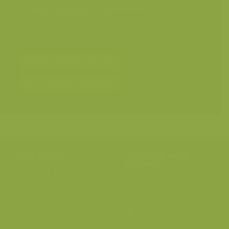
Geografische zones
>
West-Europa
Landschappen
>
Bossen
Landschappen
>
Luchtfotografie
Soorten
Bereken prijs en bestel
Toevoegen aan album
Hulp nodig?
Volg onze wilde
verhalen
BE: +32 (0) 475 966 129
Volg ons op onze
blog
of via
NL: +31 (0) 6 301 24 301
social media.
info@vildaphoto.net
FAQ
Contact