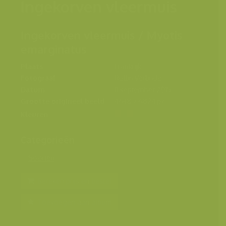
Ingekorven vleermuis
Ingekorven vleermuis / Myotis
emarginatus
Plaats
Frankrijk
Fotograaf
Rollin Verlinde
Datum
11 september 2015
Grootte origineel beeld
4648 x 6824 px.
Kleuren
Categorieën
Soorten
Bereken prijs en bestel
Toevoegen aan album