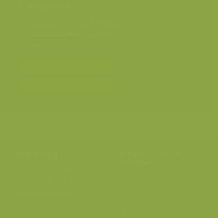
Categorieën
Geografische zones
>
Benelux
Seizoensbeelden
>
Zomer
Soorten
Bereken prijs en bestel
Toevoegen aan album
Hulp nodig?
Volg onze wilde
verhalen
BE: +32 (0) 475 966 129
Volg ons op onze
blog
of via
NL: +31 (0) 6 301 24 301
social media.
info@vildaphoto.net
FAQ