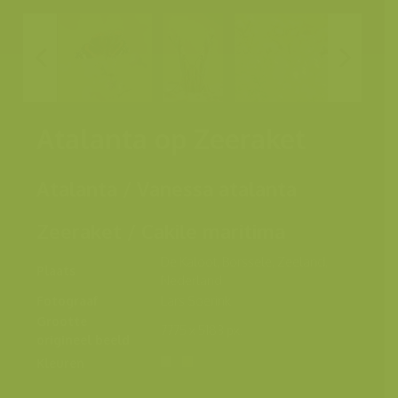
Atalanta op Zeeraket
Atalanta / Vanessa atalanta
Zeeraket / Cakile maritima
De Kaloot, Borssele, Zeeland,
Plaats
Nederland
Fotograaf
Lars Soerink
Grootte
7775 x 5183 px.
origineel beeld
Kleuren