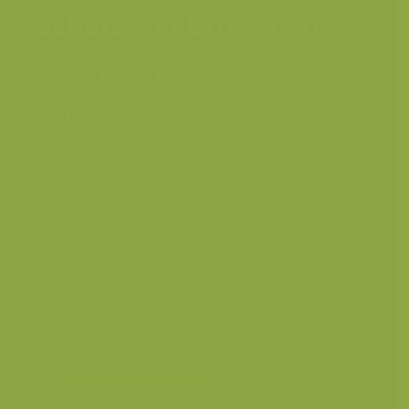
Schors van Grove den
Grove den / Pinus sylvestris
Gerhagen, Tessenderlo,
Plaats
Limburg, België
Fotograaf
Jeroen Mentens
Grootte
4000 x 6000 px.
origineel beeld
Kleuren
Categorieën
Geografische zones
>
Benelux
Geografische zones
>
West-Europa
Soorten
Varia
>
Patronen en abstract
Bereken prijs en bestel