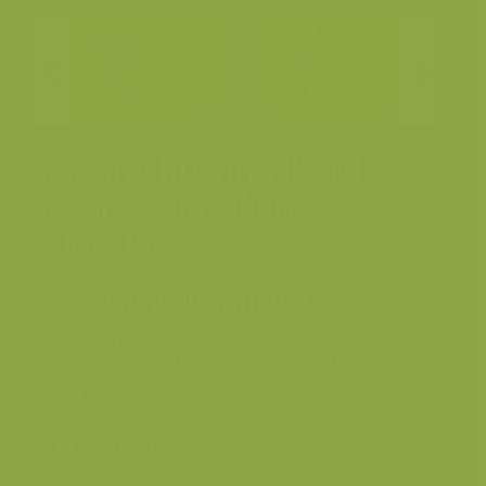
Waarschuwingsbord
voor overstekende
Siesels
Siesel / Citellus citellus
Fotograaf
Yves Adams
Grootte origineel beeld
8256 x 5504 px.
Kleuren
Categorieën
Soorten