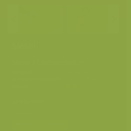
Siesel
Siesel / Citellus citellus
Fotograaf
Yves Adams
Grootte origineel beeld
8256 x 5504 px.
Kleuren
Categorieën
Soorten
Bereken prijs en bestel