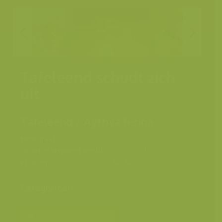
Tafeleend schudt zich
uit
Tafeleend / Aythya ferina
Fotograaf
Yves Adams
Grootte origineel beeld
3686 x 2457 px.
Kleuren
Categorieën
Bereken prijs en bestel