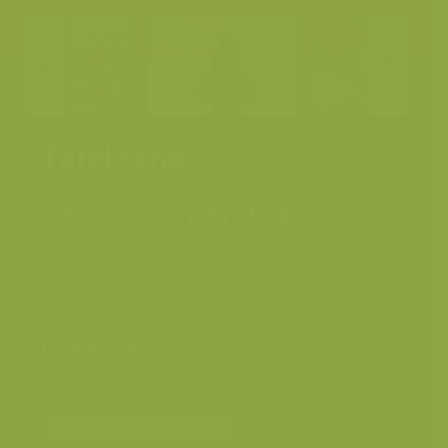
Tafeleend
Tafeleend / Aythya ferina
Fotograaf
Yves Adams
Grootte origineel beeld
7143 x 4767 px.
Kleuren
Categorieën
Soorten
Bereken prijs en bestel