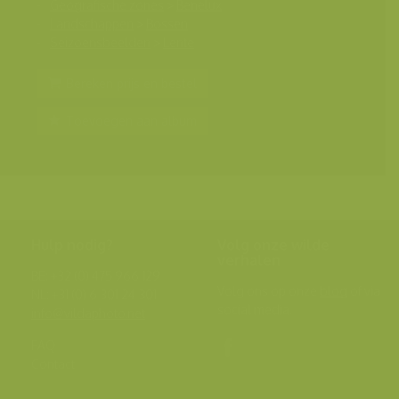
Geografische zones
>
Benelux
Landschappen
>
Bossen
Seizoensbeelden
>
Lente
Bereken prijs en bestel
Toevoegen aan album
Hulp nodig?
Volg onze wilde
verhalen
BE: +32 (0) 475 966 129
Volg ons op onze
blog
of via
NL: +31 (0) 6 301 24 301
social media.
info@vildaphoto.net
FAQ
Contact