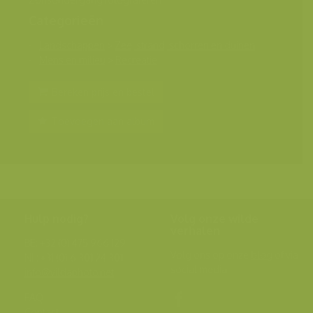
Categorieën
Landschappen
>
Zee, strand, schorren en duinen
Mens en milieu
>
Recreatie
Bereken prijs en bestel
Toevoegen aan album
Hulp nodig?
Volg onze wilde
verhalen
BE: +32 (0) 475 966 129
Volg ons op onze
blog
of via
NL: +31 (0) 6 301 24 301
social media.
info@vildaphoto.net
FAQ
Contact