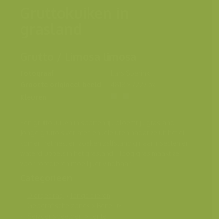
Gruttokuiken in
grasland
Grutto / Limosa limosa
Fotograaf
Lars Soerink
Grootte origineel beeld
4818 x 7227 px.
Kleuren
Een gruttokuiken in soortenrijk bloemrijk grasland.
Jonge grutto's verlaten enkele uren nadat ze uit het ei
komen het nest en zoeken zelfstandig naar insecten en
waterdruppels in het grasland. Hoog gras maakt ze
voor roofdieren moeilijker vindbaar.
Categorieën
Diergedrag
>
Jonge dieren
Geografische zones
>
Benelux
Seizoensbeelden
>
Lente