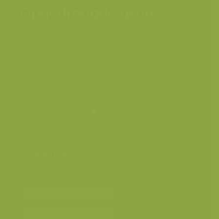
Opgedroogde grond
IJzervallei, Stuivekenskerke,
Plaats
Diksmuide
Fotograaf
Yves Adams
Grootte origineel
5378 x 8067 px.
beeld
Kleuren
Viconia kleiputten
Categorieën
Mens en milieu
Bereken prijs en bestel
Toevoegen aan album