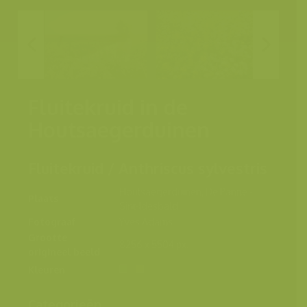
Fluitekruid in de
Houtsaegerduinen
Fluitekruid / Anthriscus sylvestris
Houtsaegerduinen, De Panne -
Plaats
Sint-Idesbald
Fotograaf
Yves Adams
Grootte
8256 x 5504 px.
origineel beeld
Kleuren
Categorieën