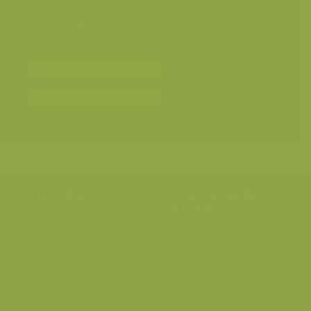
Landschappen
>
Bossen
Landschappen
>
Zee, strand, schorren en duinen
Bereken prijs en bestel
Toevoegen aan album
Hulp nodig?
Volg onze wilde
verhalen
BE: +32 (0) 475 966 129
Volg ons op onze
blog
of via
NL: +31 (0) 6 301 24 301
social media.
info@vildaphoto.net
FAQ
Contact