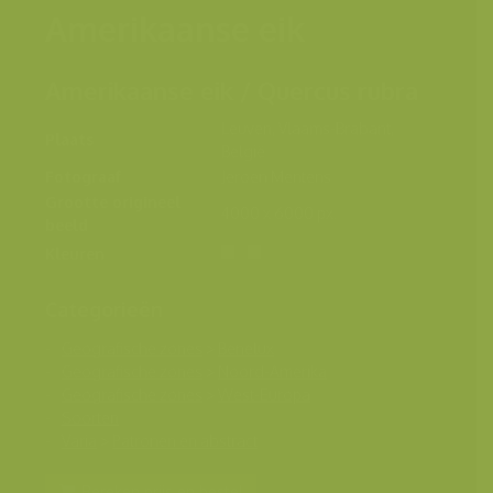
Amerikaanse eik
Amerikaanse eik / Quercus rubra
Leuven, Vlaams-Brabant,
Plaats
België
Fotograaf
Jeroen Mentens
Grootte origineel
4000 x 6000 px.
beeld
Kleuren
Categorieën
Geografische zones
>
Benelux
Geografische zones
>
Noord-Amerika
Geografische zones
>
West-Europa
Soorten
Varia
>
Patronen en abstract
Bereken prijs en bestel