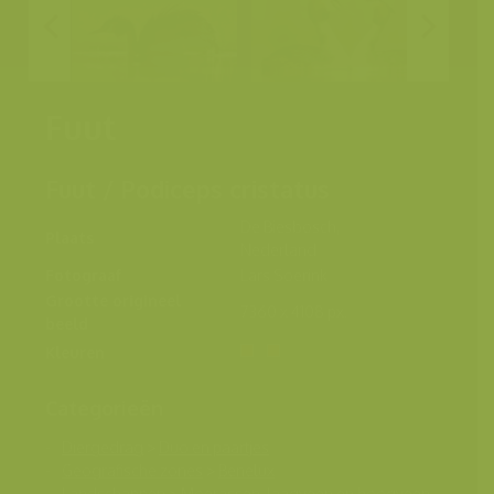
Fuut
Fuut / Podiceps cristatus
De Biesbosch,
Plaats
Nederland
Fotograaf
Lars Soerink
Grootte origineel
7360 x 4108 px.
beeld
Kleuren
Categorieën
Diergedrag
>
Duo en paartjes
Geografische zones
>
Benelux
Landschappen
>
Moerassen, laagveen en hoogveen