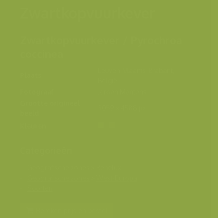
Zwartkopvuurkever
Zwartkopvuurkever / Pyrochroa
coccinea
Leuven, Vlaams-Brabant,
Plaats
België
Fotograaf
Jeroen Mentens
Grootte origineel
3059 x 4588 px.
beeld
Kleuren
Categorieën
Geografische zones
>
Benelux
Geografische zones
>
West-Europa
Soorten
Bereken prijs en bestel