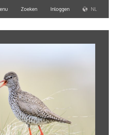
enu
Zoeken
Inloggen
NL