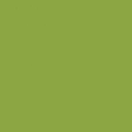
Tureluur
Tureluur / Tringa totanus
Fotograaf
Yves Adams
Grootte origineel beeld
3280 x 4928 px.
Kleuren
Categorieën
Soorten
Bereken prijs en bestel
Toevoegen aan album