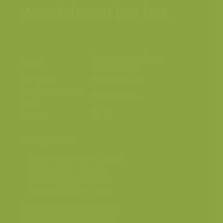
Wandelen in het bos
Oud-Heverlee, Vlaams-
Plaats
Brabant, België
Fotograaf
Jeroen Mentens
Grootte origineel
2828 x 4242 px.
beeld
Kleuren
Categorieën
Geografische zones
>
Benelux
Landschappen
>
Bossen
Mens en milieu
>
Recreatie
Seizoensbeelden
>
Herfst
Bereken prijs en bestel