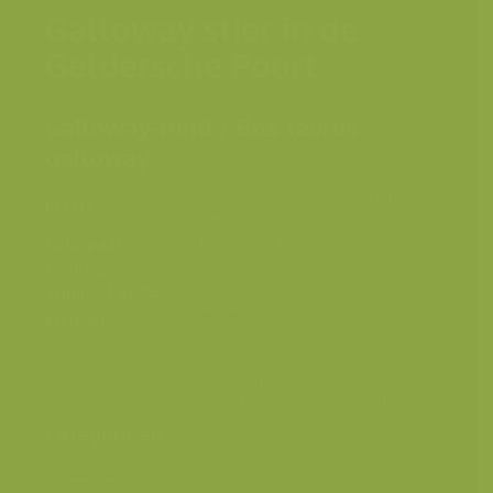
Galloway stier in de
Geldersche Poort
Galloway-rund / Bos taurus
galloway
Geldersche Poort, Nijmegen,
Plaats
Nederland
Fotograaf
Lars Soerink
Grootte
4452 x 6670 px.
origineel beeld
Kleuren
Gallowaystier langs de Waal in
natuurontwikkelingsgebied De Geldersche Poort
Categorieën
Soorten