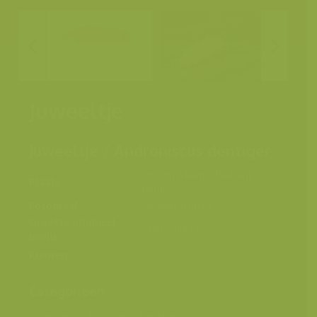
Juweeltje
Juweeltje / Androniscus dentiger
Leuven, Vlaams-Brabant,
Plaats
België
Fotograaf
Jeroen Mentens
Grootte origineel
5170 x 3447 px.
beeld
Kleuren
Categorieën
Geografische zones
>
Benelux