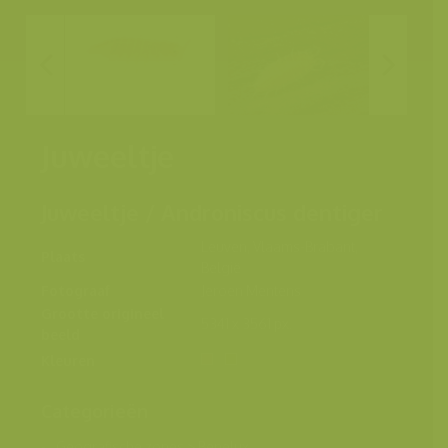
Juweeltje
Juweeltje / Androniscus dentiger
Leuven, Vlaams-Brabant,
Plaats
België
Fotograaf
Jeroen Mentens
Grootte origineel
5341 x 3561 px.
beeld
Kleuren
Categorieën
Geografische zones
>
Benelux