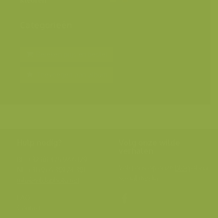
Kleuren
Categorieën
Bereken prijs en bestel
Toevoegen aan album
Hulp nodig?
Volg onze wilde
verhalen
BE: +32 (0) 475 966 129
Volg ons op onze
blog
of via
NL: +31 (0) 6 301 24 301
social media.
info@vildaphoto.net
FAQ
Contact